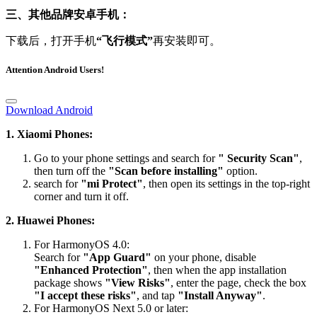
三、其他品牌安卓手机：
下载后，打开手机
“飞行模式”
再安装即可。
Attention Android Users!
Download Android
1. Xiaomi Phones:
Go to your phone settings and search for
" Security Scan"
,
then turn off the
"Scan before installing"
option.
search for
"mi Protect"
, then open its settings in the top-right
corner and turn it off.
2. Huawei Phones:
For HarmonyOS 4.0:
Search for
"App Guard"
on your phone, disable
"Enhanced Protection"
, then when the app installation
package shows
"View Risks"
, enter the page, check the box
"I accept these risks"
, and tap
"Install Anyway"
.
For HarmonyOS Next 5.0 or later: